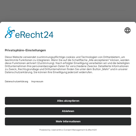
Deckenstudio Jenß | Rosenallee 4 | 17217
Penzlin | Tel: 03962 - 22 10 88 |
Mail
|
Newsletter
|
Impressum
|
Datenschutz
|
Widerruf
|
|
Cookie-Einstellungen