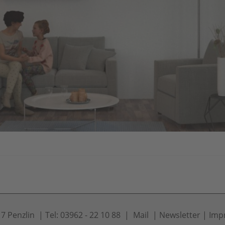
 Penzlin | Tel: 03962 - 22 10 88 |
Mail
|
Newsletter
|
Imp