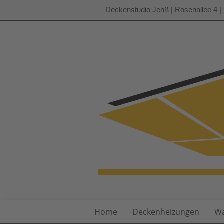
Deckenstudio Jenß | Rosenallee 4 | 
Zum
Inhalt
springen
Home
Deckenheizungen
Wa