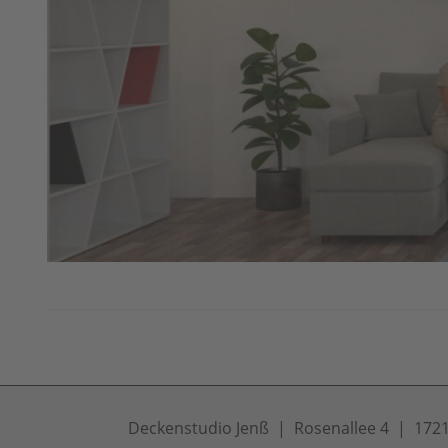
Deckenstudio Jenß | Rosenallee 4 | 17217