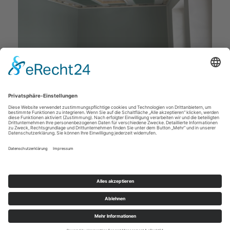
Deckenstudio Jenß | Rosenallee 4 | 17217
Penzlin | Tel: 03962 - 22 10 88 |
Mail
|
Newsletter
|
Impressum
|
Datenschutz
|
Widerruf
|
|